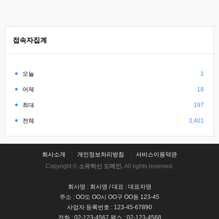
접속자집계
오늘
1
어제
18
최대
197
전체
3,401
회사소개
개인정보처리방침
서비스이용약관
Copyright ©
소유하신 도메인.
All rights reserved.
회사명 : 회사명 / 대표 : 대표자명
주소 : OO도 OO시 OO구 OO동 123-45
사업자 등록번호 : 123-45-67890
전화 : 02-123-4567 팩스 : 02-123-4568