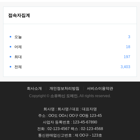
접속자집계
오늘
3
어제
18
최대
197
전체
3,403
회사소개
개인정보처리방침
서비스이용약관
Copyright ©
소유하신 도메인.
All rights reserved.
회사명 : 회사명 / 대표 : 대표자명
주소 : OO도 OO시 OO구 OO동 123-45
사업자 등록번호 : 123-45-67890
전화 : 02-123-4567 팩스 : 02-123-4568
통신판매업신고번호 : 제 OO구 - 123호